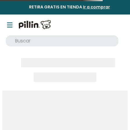
RETIRA GRATIS EN TIENDA
Ir a comprar
Buscar
TÉRMINOS MÁS BUSCADOS
1
.
buzo
2
.
osito
3
.
pijama
4
.
poleron
5
.
body
6
.
zapatillas
7
.
vestidos