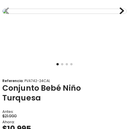
8
.
gorro
9
.
panty
10
.
vestido
Referencia
:
PVA742-24CAL
Conjunto Bebé Niño
Turquesa
$
21
.
990
$
10
.
995