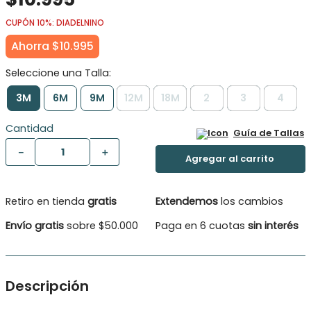
CUPÓN 10%: DIADELNINO
Ahorra
$
10
.
995
3M
6M
9M
12M
18M
2
3
4
Cantidad
Guía de Tallas
－
＋
Retiro en tienda
gratis
Extendemos
los cambios
Envío gratis
sobre $50.000
Paga en 6 cuotas
sin interés
Descripción