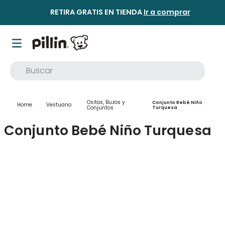
RETIRA GRATIS EN TIENDA
Ir a comprar
Buscar
TÉRMINOS MÁS BUSCADOS
Ositos, Buzos y
Conjunto Bebé Niño
Vestuario
1
.
buzo
Conjuntos
Turquesa
2
.
osito
Conjunto Bebé Niño Turquesa
3
.
poleron
4
.
pijama
5
.
body
6
.
vestidos
7
.
zapatillas