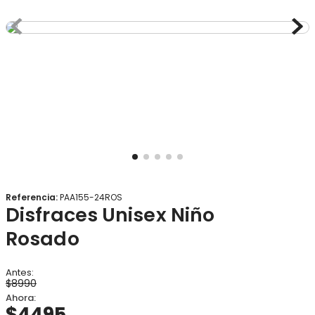
8
.
gorro
9
.
panty
10
.
vestido
Referencia
:
PAA155-24ROS
Disfraces Unisex Niño
Rosado
$
8990
$
4495