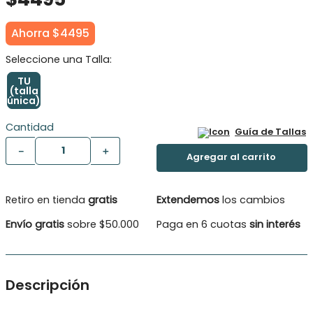
Ahorra
$
4495
TU
(talla
única)
Cantidad
Guía de Tallas
－
＋
Retiro en tienda
gratis
Extendemos
los cambios
Envío gratis
sobre $50.000
Paga en 6 cuotas
sin interés
Descripción
¡Sumérgete en un mundo de fantasía y diversión con nuestra