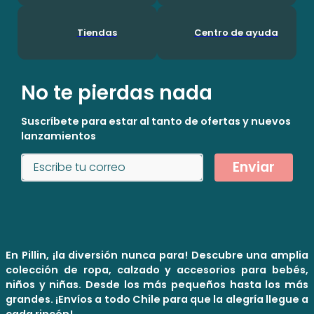
Similares|Diseñado Por Nuestro Equipo Chileno De
Diseñadoras. Pillín, Es Una Marca Chilena Con Más De 60 Años
En El Mercado, Por Lo Que Ha Podido Acompañar A Muchas
Tiendas
Centro de ayuda
Generaciones Durante Su Crecimineto. En Pillín, Nos Encanta
Ser Niños!
No te pierdas nada
Suscríbete para estar al tanto de ofertas y nuevos
lanzamientos
Enviar
En Pillin, ¡la diversión nunca para! Descubre una amplia
colección de ropa, calzado y accesorios para bebés,
niños y niñas. Desde los más pequeños hasta los más
grandes. ¡Envíos a todo Chile para que la alegría llegue a
cada rincón!