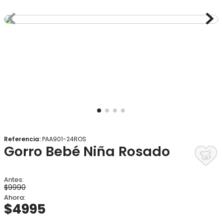
8
.
gorro
9
.
panty
10
.
botas agua
Referencia
:
PAA901-24ROS
Gorro Bebé Niña Rosado
$
9990
$
4995