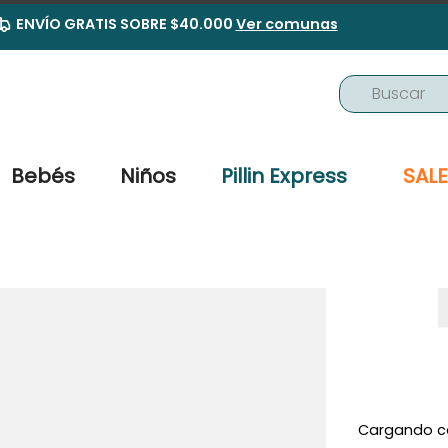
ENVÍO GRATIS SOBRE $40.000
Ver comunas
Buscar
TÉRMINOS MÁS BUSCADOS
1
.
buzo
Bebés
Niños
Pillin Express
SALE
2
.
osito
3
.
pijama
4
.
poleron
5
.
body
6
.
zapatillas
7
.
vestidos
8
.
gorro
Cargando c
9
.
panty