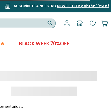
SUSCRÍBETE A NUESTRO
NEWSLETTER y obtén 10%Off
🔥
BLACK WEEK 70%OFF
omentarios…