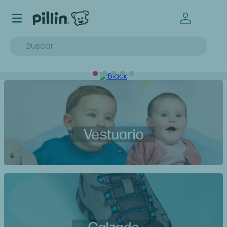
Buscar
TÉRMINOS MÁS BUSCADOS
1
.
buzo
2
.
osito
3
.
pijama
4
.
poleron
5
.
body
6
.
zapatillas
7
.
vestidos
8
.
gorro
9
.
panty