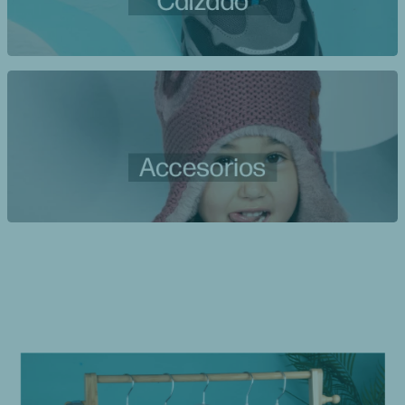
10
.
botas agua
✕