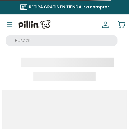
RETIRA GRATIS EN TIENDA
Ir a comprar
Buscar
TÉRMINOS MÁS BUSCADOS
1
.
buzo
2
.
osito
3
.
pijama
4
.
poleron
5
.
body
6
.
zapatillas
7
.
vestidos