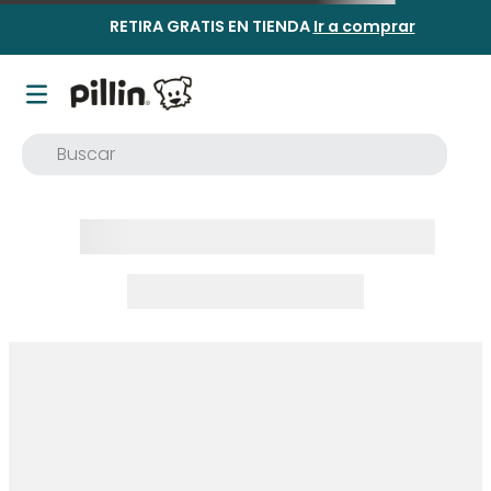
RETIRA GRATIS EN TIENDA
Ir a comprar
Buscar
TÉRMINOS MÁS BUSCADOS
1
.
buzo
2
.
osito
3
.
pijama
4
.
poleron
5
.
body
6
.
zapatillas
7
.
vestidos