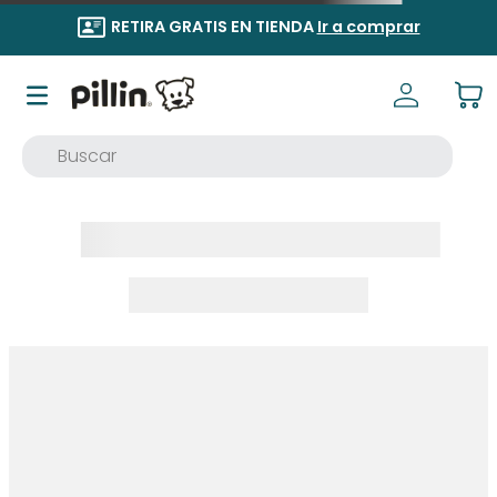
RETIRA GRATIS EN TIENDA
Ir a comprar
Buscar
TÉRMINOS MÁS BUSCADOS
1
.
buzo
2
.
osito
3
.
pijama
4
.
poleron
5
.
body
6
.
zapatillas
7
.
vestidos