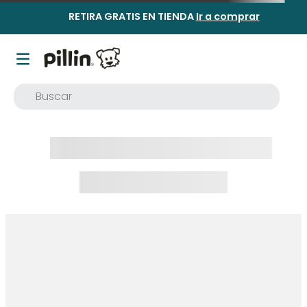
RETIRA GRATIS EN TIENDA
Ir a comprar
Buscar
TÉRMINOS MÁS BUSCADOS
1
.
buzo
2
.
osito
3
.
pijama
4
.
poleron
5
.
body
6
.
zapatillas
7
.
vestidos