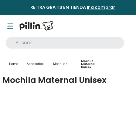
RETIRA GRATIS EN TIENDA
Ir a comprar
Buscar
TÉRMINOS MÁS BUSCADOS
Mochila
1
.
buzo
Accesorios
Mochilas
Maternal
Unisex
2
.
osito
Mochila Maternal Unisex
3
.
pijama
4
.
poleron
5
.
body
6
.
zapatillas
7
.
vestidos