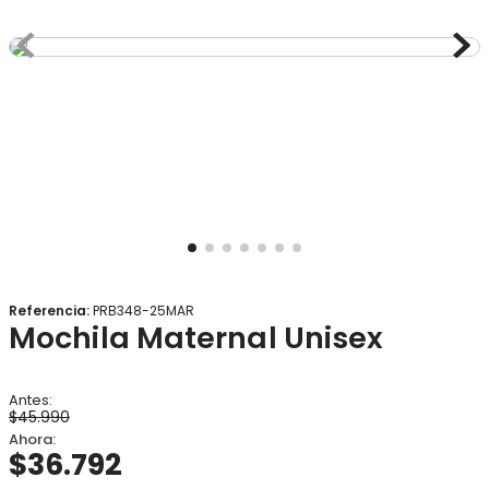
8
.
gorro
9
.
panty
10
.
vestido
Referencia
:
PRB348-25MAR
Mochila Maternal Unisex
$
45
.
990
$
36
.
792