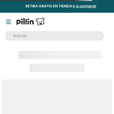
RETIRA GRATIS EN TIENDA
Ir a comprar
Buscar
TÉRMINOS MÁS BUSCADOS
1
.
buzo
2
.
osito
3
.
pijama
4
.
poleron
5
.
body
6
.
zapatillas
7
.
vestidos