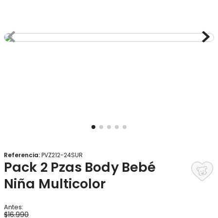
8
.
gorro
9
.
panty
10
.
botas agua
Referencia
:
PVZ212-24SUR
Pack 2 Pzas Body Bebé
Niña Multicolor
$
16
.
990