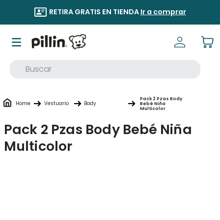
RETIRA GRATIS EN TIENDA
Ir a comprar
Buscar
TÉRMINOS MÁS BUSCADOS
Pack 2 Pzas Body
1
.
buzo
Vestuario
Body
Bebé Niña
Multicolor
2
.
osito
Pack 2 Pzas Body Bebé Niña
3
.
pijama
Multicolor
4
.
poleron
5
.
body
6
.
zapatillas
7
.
vestidos