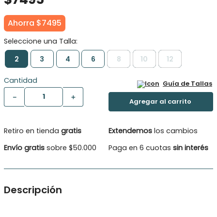
Ahorra
$
7495
2
3
4
6
8
10
12
Cantidad
Guía de Tallas
－
＋
Retiro en tienda
gratis
Extendemos
los cambios
Envío gratis
sobre $50.000
Paga en 6 cuotas
sin interés
Descripción
Pantalón de buzo Niño cargo, estos se caracterizan por tener