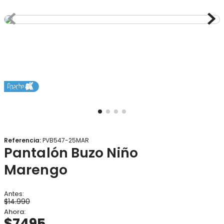
8
.
gorro
9
.
botas agua
10
.
panty
Referencia
:
PVB547-25MAR
Pantalón Buzo Niño
Marengo
$
14
.
990
$
7495