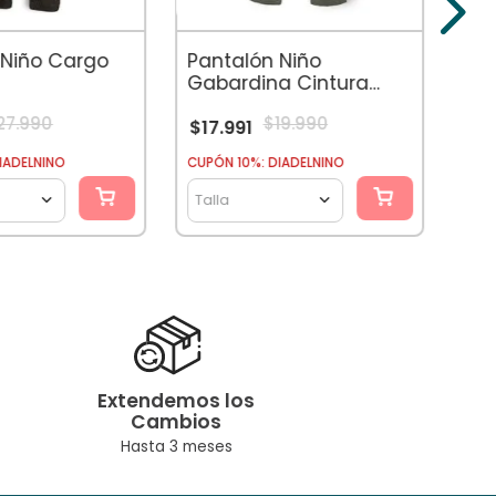
$
2
 Niño Cargo
Pantalón Niño
Gabardina Cintura
Elasticada Verde
27
.
990
$
19
.
990
$
17
.
991
CUPÓ
IADELNINO
CUPÓN 10%: DIADELNINO
Tal
Talla
Extendemos los
Cambios
Hasta 3 meses