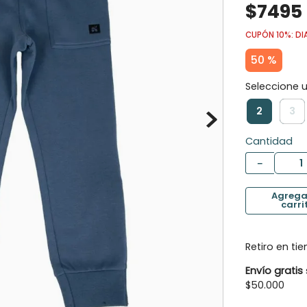
$
7495
10
.
botas agua
CUPÓN 10%: DI
50 %
2
3
Cantidad
－
Retiro en ti
Envío gratis
$50.000