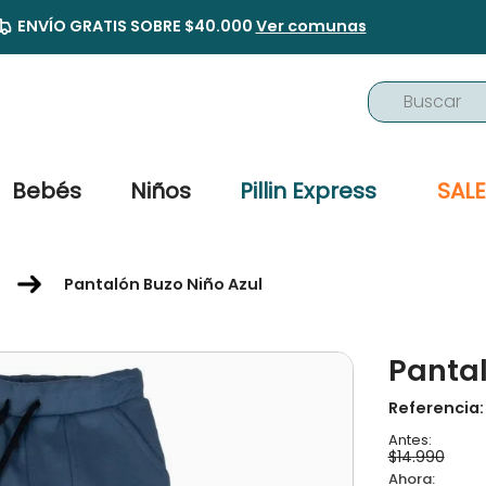
ENVÍO GRATIS SOBRE $40.000
Ver comunas
Buscar
TÉRMINOS MÁS BUSCADOS
1
.
buzo
Bebés
Niños
Pillin Express
SALE
2
.
osito
3
.
pijama
Pantalón Buzo Niño Azul
4
.
poleron
5
.
body
Pantal
6
.
zapatillas
7
.
vestidos
Referencia
8
.
gorro
$
14
.
990
9
.
panty