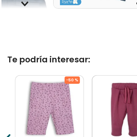
Te podría interesar:
%
-
50 %