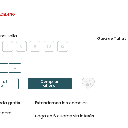
ADELNINO
Guía de Tallas
4
6
8
10
12
＋
enda
gratis
Extendemos
los cambios
sobre
Paga en 6 cuotas
sin interés