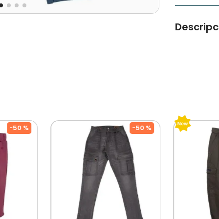
Descripc
Con su dise
pantalones 
busque como
Tipo de Pro
Color: Azul 
Ocasión: Ca
Modelo: PV
Cuidados: 
Por Separad
-
50 %
-
50 %
De Diseñado
Mercado, P
Su Crecimine