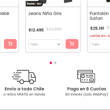
Pantalón
Bebé
Jeans Niña Gris
Safari
ela
$
$
25
.
191
$
24
.
990
$
12
.
495
CUPÓN 10%: D
Talla
Talla
Envío a todo Chile
Paga en 6 Cuotas
o retira GRATIS en tienda
Sin interés (solo WebPay)