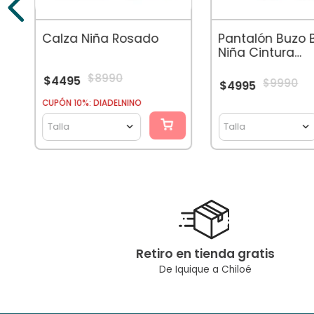
Calza Niña Rosado
Pantalón Buzo 
Niña Cintura
Elasticada Ciru
$
8990
$
4495
$
9990
$
4995
CUPÓN 10%: DIADELNINO
Talla
Talla
Retiro en tienda gratis
De Iquique a Chiloé