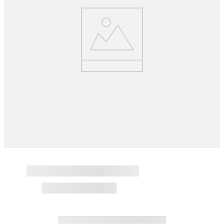
8
.
gorro
9
.
panty
10
.
botas agua