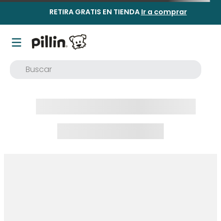
RETIRA GRATIS EN TIENDA
Ir a comprar
Buscar
TÉRMINOS MÁS BUSCADOS
1
.
buzo
2
.
osito
3
.
pijama
4
.
poleron
5
.
body
6
.
zapatillas
7
.
vestidos