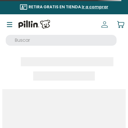
RETIRA GRATIS EN TIENDA
Ir a comprar
Buscar
TÉRMINOS MÁS BUSCADOS
1
.
buzo
2
.
osito
3
.
pijama
4
.
poleron
5
.
body
6
.
zapatillas
7
.
vestidos