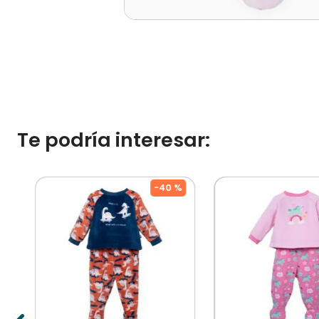
Te podría interesar:
%
-
40 %