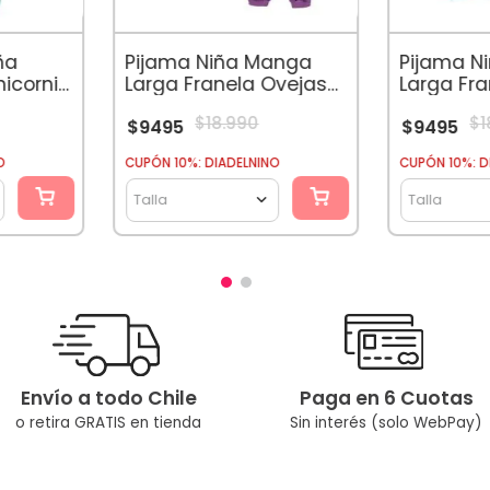
ña
Pijama Niña Manga
Pijama N
icornio
Larga Franela Ovejas
Larga Fr
Malva
Aqua
$
18
.
990
$
1
$
9495
$
9495
O
CUPÓN 10%: DIADELNINO
CUPÓN 10%: D
Talla
Talla
Envío a todo Chile
Paga en 6 Cuotas
o retira GRATIS en tienda
Sin interés (solo WebPay)