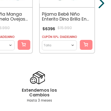
$
7
iña Manga
Pijama Bebé Niño
anela Ovejas
Enterito Dino Brilla En
La Oscuridad Verde
8
.
990
$
15
.
990
$
6396
CUPÓ
IADELNINO
CUPÓN 10%: DIADELNINO
Tal
Talla
Extendemos los
Cambios
Hasta 3 meses