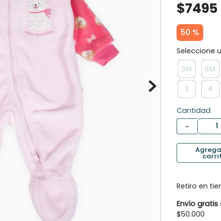
$
7495
10
.
botas agua
50 %
3M
6M
3
4
Cantidad
－
Retiro en ti
Envío gratis
$50.000