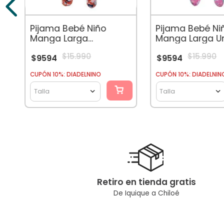
Pijama Bebé Niño
Pijama Bebé Ni
Manga Larga
Manga Larga Un
Dinosaurios Coral
Rosado
$
15
.
990
$
15
.
990
Fleece Azul
$
9594
$
9594
CUPÓN 10%: DIADELNINO
CUPÓN 10%: DIADELNIN
Talla
Talla
Retiro en tienda gratis
De Iquique a Chiloé