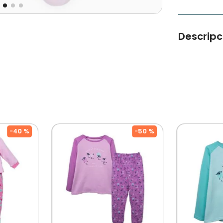
Descripc
Un pijama 
abrazo de s
Tipo de Pro
Color: Coral
Ocasión: Ca
Modelo:PVB
Cuidados: 
Por Separad
De Diseñado
-
40 %
-
50 %
Mercado, P
Su Crecimine