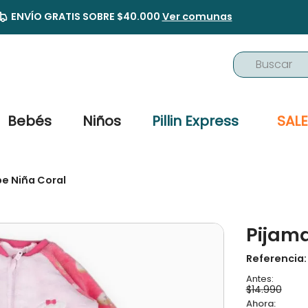
ENVÍO GRATIS SOBRE $40.000
Ver comunas
Buscar
TÉRMINOS MÁS BUSCADOS
1
.
buzo
Bebés
Niños
Pillin Express
SALE
2
.
osito
3
.
pijama
e Niña Coral
4
.
poleron
5
.
body
Pijama
6
.
zapatillas
7
.
vestidos
Referencia
8
.
gorro
$
14
.
990
9
.
panty