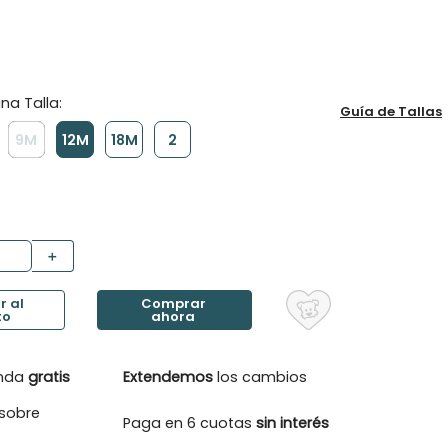
Guía de Tallas
9M
12M
18M
2
＋
enda
gratis
Extendemos
los cambios
sobre
Paga en 6 cuotas
sin interés