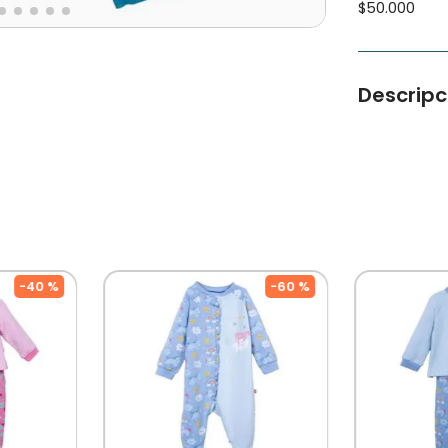
$50.000
Descripc
Dale onda y
para tu hijo
Tipo de Pro
Color: Petro
Ocasión:Cas
Modelo: PV
Cuidados: 
Por Separad
De Diseñado
-
40 %
-
60 %
Mercado, P
Su Crecimine