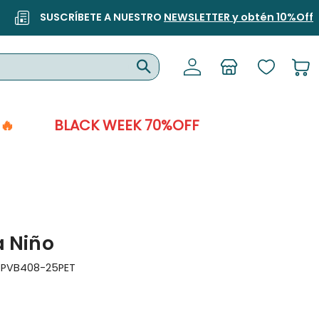
SUSCRÍBETE A NUESTRO
NEWSLETTER y obtén 10%Off
🔥
BLACK WEEK 70%OFF
a Niño
:
PVB408-25PET