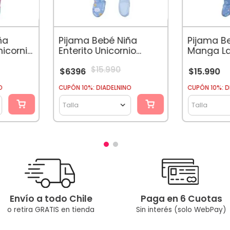
ña
Pijama Bebé Niña
Pijama B
icornio
Enterito Unicornio
Manga La
Celeste
Celeste
$
15
.
990
$
6396
$
15
.
990
O
CUPÓN 10%: DIADELNINO
CUPÓN 10%: D
Talla
Talla
Envío a todo Chile
Paga en 6 Cuotas
o retira GRATIS en tienda
Sin interés (solo WebPay)