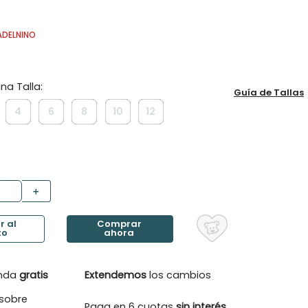
ADELNINO
Guía de Tallas
4
6
8
10
12
＋
enda
gratis
Extendemos
los cambios
sobre
Paga en 6 cuotas
sin interés