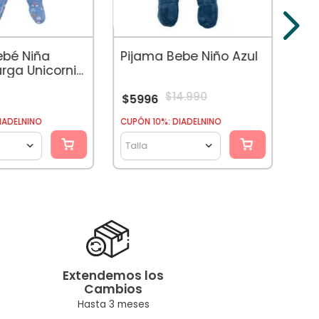
$
6
ebé Niña
Pijama Bebe Niño Azul
rga Unicornio
$
14
.
990
$
5996
CUPÓ
IADELNINO
CUPÓN 10%: DIADELNINO
Tal
Talla
Extendemos los
Cambios
Hasta 3 meses