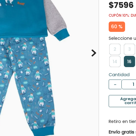
$
7596
10
.
vestido
CUPÓN 10%: DI
60 %
2
3
14
16
Cantidad
－
Retiro en ti
Envío gratis