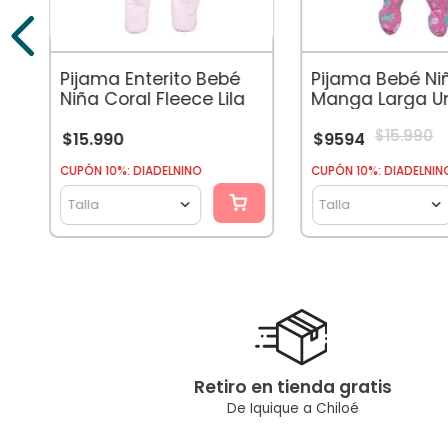
Pijama Enterito Bebé
Pijama Bebé Ni
Niña Coral Fleece Lila
Manga Larga Un
Rosado
$
15
.
990
$
15
.
990
$
9594
CUPÓN 10%: DIADELNINO
CUPÓN 10%: DIADELNIN
Talla
Talla
Retiro en tienda gratis
De Iquique a Chiloé