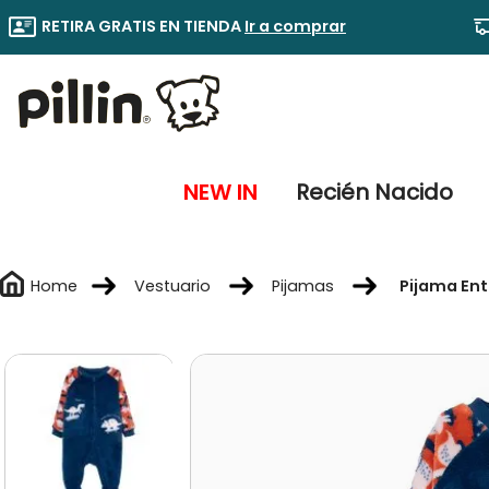
RETIRA GRATIS EN TIENDA
Ir a comprar
NEW IN
Recién Nacido
Vestuario
Pijamas
Pijama Ent