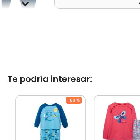
Te podría interesar:
%
-
60 %