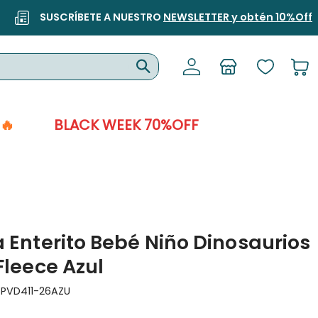
SUSCRÍBETE A NUESTRO
NEWSLETTER y obtén 10%Off
🔥
BLACK WEEK 70%OFF
 Enterito Bebé Niño Dinosaurios
Fleece Azul
:
PVD411-26AZU