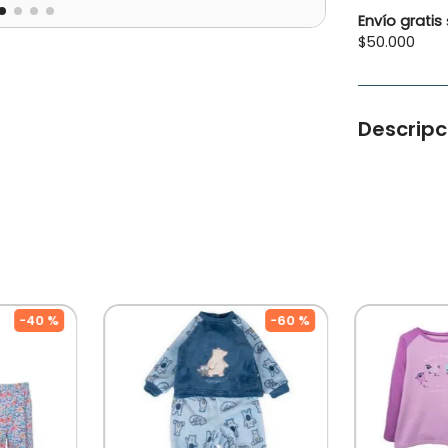
Envío gratis
$50.000
Descripc
Este enter
tu bebo en 
Tipo de Pro
Color: Lila
Ocasión: Ca
Temporada: 
Cloro/No U
Diseñado Po
Chilena Co
-
40 %
-
60 %
A Muchas Ge
Niños!