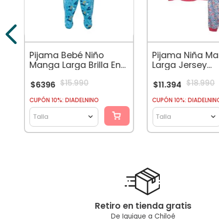
Pijama Bebé Niño
Pijama Niña M
Manga Larga Brilla En
Larga Jersey
La Oscuridad Azul
Estampado Mar
$
15
.
990
$
18
.
990
Coral
$
6396
$
11
.
394
CUPÓN 10%: DIADELNINO
CUPÓN 10%: DIADELNIN
Talla
Talla
Retiro en tienda gratis
De Iquique a Chiloé