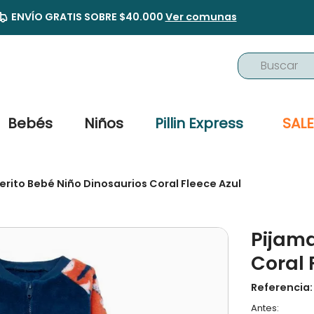
ENVÍO GRATIS SOBRE $40.000
Ver comunas
Buscar
TÉRMINOS MÁS BUSCADOS
1
.
buzo
Bebés
Niños
Pillin Express
SALE
2
.
osito
3
.
pijama
erito Bebé Niño Dinosaurios Coral Fleece Azul
4
.
poleron
5
.
body
Pijama
6
.
zapatillas
Coral 
7
.
vestidos
Referencia
8
.
gorro
9
.
panty