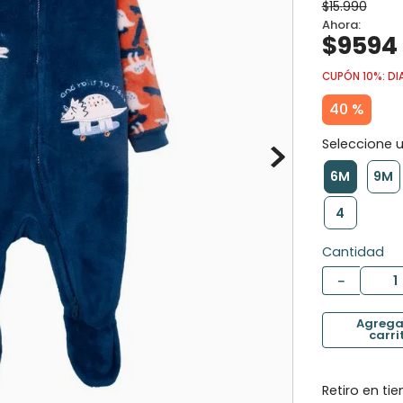
$
15
.
990
10
.
calcetines
$
9594
CUPÓN 10%: DI
40 %
6M
9M
4
Cantidad
－
Retiro en ti