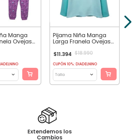
$
11
iña Manga
Pijama Niña Manga
anela Ovejas
Larga Franela Ovejas
Aqua
$
18
.
990
$
11
.
394
CUPÓ
IADELNINO
CUPÓN 10%: DIADELNINO
Tal
Talla
Extendemos los
Cambios