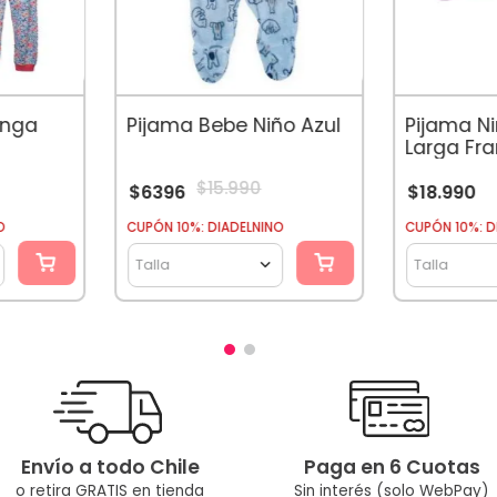
anga
Pijama Bebe Niño Azul
Pijama N
Larga Fr
iposa
Malva
$
15
.
990
$
6396
$
18
.
990
O
CUPÓN 10%: DIADELNINO
CUPÓN 10%: D
Talla
Talla
Envío a todo Chile
Paga en 6 Cuotas
o retira GRATIS en tienda
Sin interés (solo WebPay)