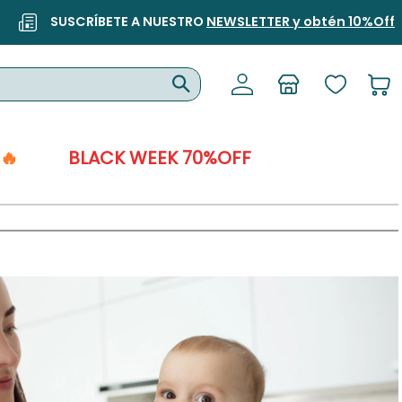
SUSCRÍBETE A NUESTRO
NEWSLETTER y obtén 10%Off
🔥
BLACK WEEK 70%OFF
Infancia.