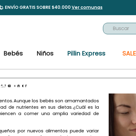
ENVÍO GRATIS SOBRE $40.000
Ver comunas
Buscar
TÉRMINOS MÁS BUSCADOS
1
.
buzo
Bebés
Niños
Pillin Express
SALE
2
.
osito
3
.
pijama
l inicio de su primera 
4
.
poleron
zan a comer:
5
.
body
limentos. Aunque los bebés son amamantados
6
.
zapatillas
d de nutrientes en sus dietas. ¿Cuál es la
omiencen a comer una amplia variedad de
7
.
vestidos
8
.
gorro
queños por nuevos alimentos puede variar
9
.
panty