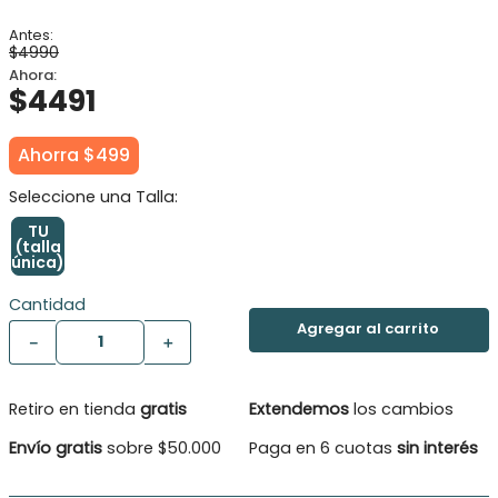
8
.
gorro
9
.
panty
$
4990
10
.
botas agua
$
4491
Ahorra
$
499
TU
(talla
única)
Cantidad
－
＋
Retiro en tienda
gratis
Extendemos
los cambios
Envío gratis
sobre $50.000
Paga en 6 cuotas
sin interés