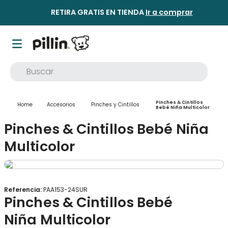
RETIRA GRATIS EN TIENDA
Ir a comprar
Buscar
TÉRMINOS MÁS BUSCADOS
Pinches & Cintillos
Accesorios
Pinches y Cintillos
1
.
buzo
Bebé Niña Multicolor
Pinches & Cintillos Bebé Niña
2
.
osito
Multicolor
3
.
pijama
4
.
poleron
5
.
body
Referencia
:
PAA153-24SUR
6
.
zapatillas
Pinches & Cintillos Bebé
7
.
vestidos
Niña Multicolor