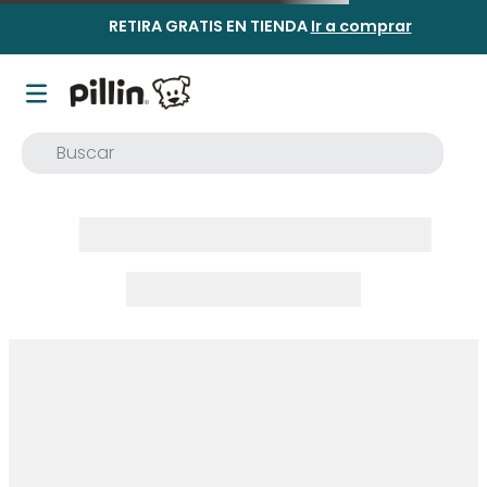
RETIRA GRATIS EN TIENDA
Ir a comprar
Buscar
TÉRMINOS MÁS BUSCADOS
1
.
buzo
2
.
osito
3
.
pijama
4
.
poleron
5
.
body
6
.
zapatillas
7
.
vestidos