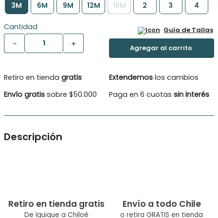
3M
6M
9M
12M
18M
2
3
4
Cantidad
Guía de Tallas
－
＋
Retiro en tienda
gratis
Extendemos
los cambios
Envío gratis
sobre $50.000
Paga en 6 cuotas
sin interés
Descripción
¡A vestir con estilo! Esta polera te encantará por sus detalles
de fantasía. Una excelente opción para llevar con tus jeans o
faldas de verano
Tipo de Producto: Polera
Retiro en tienda gratis
Envío a todo Chile
Género: Bebé niña
De Iquique a Chiloé
o retira GRATIS en tienda