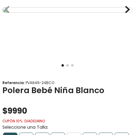
8
.
gorro
9
.
panty
10
.
calcetines
Referencia
:
PVA649-24BCO
Polera Bebé Niña Blanco
$
9990
CUPÓN 10%: DIADELNINO