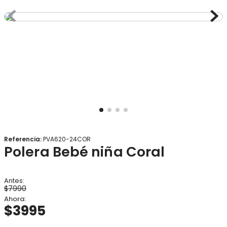
8
.
gorro
9
.
panty
10
.
botas agua
Referencia
:
PVA620-24COR
Polera Bebé niña Coral
$
7990
$
3995