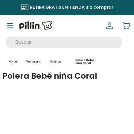
RETIRA GRATIS EN TIENDA
Ir a comprar
Buscar
TÉRMINOS MÁS BUSCADOS
Polera Bebé
Vestuario
Poleras
1
.
buzo
niña Coral
Polera Bebé niña Coral
2
.
osito
3
.
pijama
4
.
poleron
5
.
body
6
.
zapatillas
7
.
vestidos