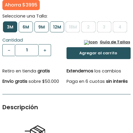
Ahorra
$
3995
3M
6M
9M
12M
18M
2
3
4
Cantidad
Guía de Tallas
－
＋
Retiro en tienda
gratis
Extendemos
los cambios
Envío gratis
sobre $50.000
Paga en 6 cuotas
sin interés
Descripción
Polera manga corta con entretenidos estampados marinos y
detalles en glitter. ¡Te encantarán!