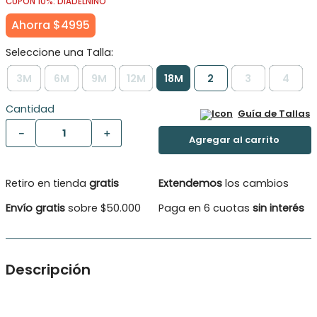
CUPÓN 10%: DIADELNINO
Ahorra
$
4995
3M
6M
9M
12M
18M
2
3
4
Cantidad
Guía de Tallas
－
＋
Retiro en tienda
gratis
Extendemos
los cambios
Envío gratis
sobre $50.000
Paga en 6 cuotas
sin interés
Descripción
Polera muy delicada y tierna,l para las tardes con aplicaciones
de encaje brodery al tono que agregan un toque decorativo y