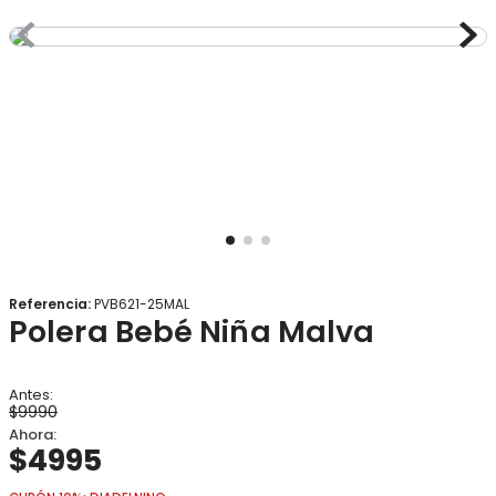
8
.
gorro
9
.
panty
10
.
botas agua
Referencia
:
PVB621-25MAL
Polera Bebé Niña Malva
$
9990
$
4995