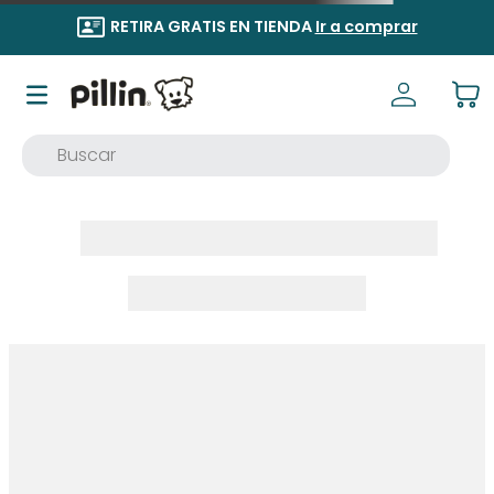
RETIRA GRATIS EN TIENDA
Ir a comprar
Buscar
TÉRMINOS MÁS BUSCADOS
1
.
buzo
2
.
osito
3
.
pijama
4
.
poleron
5
.
body
6
.
zapatillas
7
.
vestidos