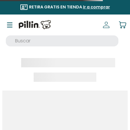
RETIRA GRATIS EN TIENDA
Ir a comprar
Buscar
TÉRMINOS MÁS BUSCADOS
1
.
buzo
2
.
osito
3
.
pijama
4
.
poleron
5
.
body
6
.
zapatillas
7
.
vestidos