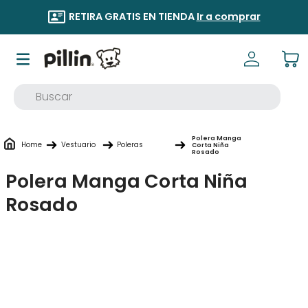
RETIRA GRATIS EN TIENDA
Ir a comprar
Buscar
TÉRMINOS MÁS BUSCADOS
Polera Manga
1
.
buzo
Vestuario
Poleras
Corta Niña
Rosado
2
.
osito
Polera Manga Corta Niña
3
.
pijama
Rosado
4
.
poleron
5
.
body
6
.
zapatillas
7
.
vestidos