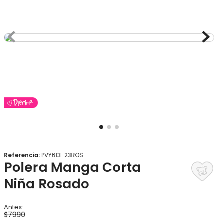
8
.
gorro
9
.
panty
10
.
botas agua
Referencia
:
PVY613-23ROS
Polera Manga Corta
Niña Rosado
$
7990