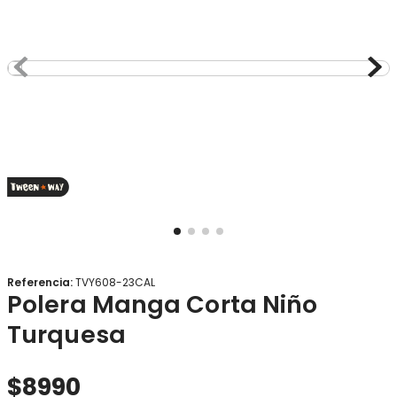
8
.
gorro
9
.
panty
10
.
botas agua
Referencia
:
TVY608-23CAL
Polera Manga Corta Niño
Turquesa
$
8990