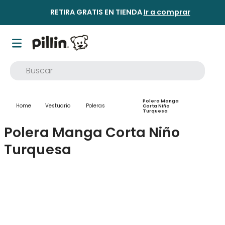
RETIRA GRATIS EN TIENDA
Ir a comprar
Buscar
TÉRMINOS MÁS BUSCADOS
Polera Manga
1
.
buzo
Vestuario
Poleras
Corta Niño
Turquesa
2
.
osito
Polera Manga Corta Niño
3
.
pijama
Turquesa
4
.
poleron
5
.
body
6
.
zapatillas
7
.
vestidos