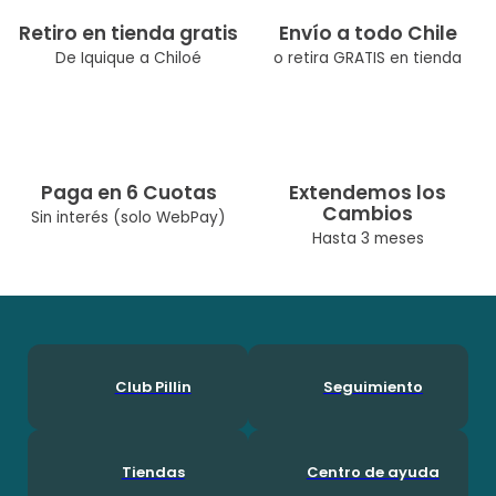
Color: Turquesa
Ocasión: Casual
Retiro en tienda gratis
Envío a todo Chile
Composición: Algodón 100.0%
De Iquique a Chiloé
o retira GRATIS en tienda
Modelo:: TVY608-23CAL
Temporada: Verano
Cuidados: Lavar A Máquina Max 30° C/No Usar Cloro/No Usar
Secadora/Lavar Por Separado O Con Colores Similares
Diseñado Por Nuestro Equipo Chileno De Diseñadoras. Pillín, Es
Paga en 6 Cuotas
Extendemos los
Una Marca Chilena Con Más De 60 Años En El Mercado, Por Lo
Cambios
Que Ha Podido Acompañar A Muchas Generaciones Durante
Sin interés (solo WebPay)
Su Crecimineto. En Pillín, Nos Encanta Ser Niños!
Hasta 3 meses
Club Pillin
Seguimiento
Tiendas
Centro de ayuda