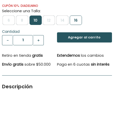
CUPÓN 10%: DIADELNINO
6
8
10
12
14
16
Cantidad
－
＋
Retiro en tienda
gratis
Extendemos
los cambios
Envío gratis
sobre $50.000
Paga en 6 cuotas
sin interés
Descripción
Polera manga corta básica niño. Estampado frontal con
detalles relieve.
Tipo de Producto: Polera