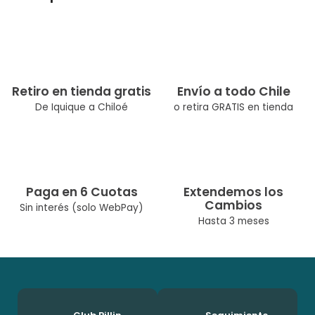
Polera M/larga Niño cuello redondo. Estampado frontal
texturizado con estampado flock.
Tipo de Producto: Polera
Color: Gris claro
Ocasión: Escolar Casual
Retiro en tienda gratis
Envío a todo Chile
Composición: 97% Algodón 3% Elastano
De Iquique a Chiloé
o retira GRATIS en tienda
Modelo: PVX627MLG
Temporada: Otoño Invierno
Cuidados: Lavar A Máquina Max 30° C/No Usar Cloro/No Usar
Secadora/Lavar Por Separado O Con Colores Similares
Paga en 6 Cuotas
Extendemos los
Cambios
Sin interés (solo WebPay)
Hasta 3 meses