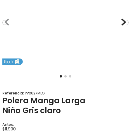
8
.
gorro
9
.
botas agua
10
.
panty
Referencia
:
PVX627MLG
Polera Manga Larga
Niño Gris claro
$
11
.
990