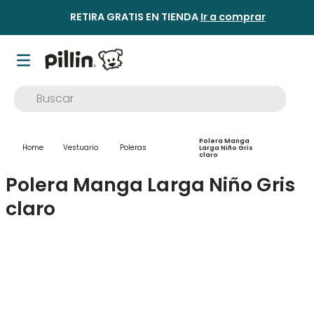
RETIRA GRATIS EN TIENDA
Ir a comprar
Buscar
TÉRMINOS MÁS BUSCADOS
Polera Manga
1
.
buzo
Vestuario
Poleras
Larga Niño Gris
claro
2
.
osito
Polera Manga Larga Niño Gris
3
.
pijama
claro
4
.
poleron
5
.
body
6
.
zapatillas
7
.
vestidos