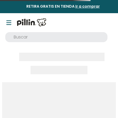
RETIRA GRATIS EN TIENDA
Ir a comprar
Buscar
TÉRMINOS MÁS BUSCADOS
1
.
buzo
2
.
osito
3
.
pijama
4
.
poleron
5
.
body
6
.
zapatillas
7
.
vestidos