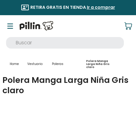
RETIRA GRATIS EN TIENDA
Ir a comprar
Buscar
TÉRMINOS MÁS BUSCADOS
Polera Manga
1
.
buzo
Vestuario
Poleras
Larga Niña Gris
claro
2
.
osito
Polera Manga Larga Niña Gris
3
.
pijama
claro
4
.
poleron
5
.
body
6
.
zapatillas
7
.
vestidos