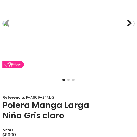
8
.
gorro
9
.
panty
10
.
botas agua
Referencia
:
PVA609-24MLG
Polera Manga Larga
Niña Gris claro
$
8990