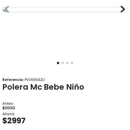
8
.
gorro
9
.
botas agua
10
.
panty
Referencia
:
PVU656AZU
Polera Mc Bebe Niño
$
9990
$
2997