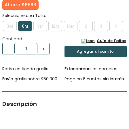
Ahorra
$
6993
3M
6M
9M
12M
18M
2
3
4
Cantidad
Guía de Tallas
－
＋
Retiro en tienda
gratis
Extendemos
los cambios
Envío gratis
sobre $50.000
Paga en 6 cuotas
sin interés
Descripción
Polera M/Corta Basica . Polera M/Corta Basica C/Bolsillo
delantero estampado lineas en 3 combinaciones , broches en
el costado Material: 100% Algodón