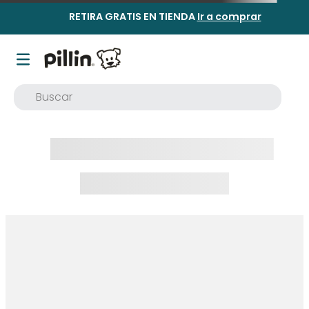
RETIRA GRATIS EN TIENDA
Ir a comprar
Buscar
TÉRMINOS MÁS BUSCADOS
1
.
buzo
2
.
osito
3
.
pijama
4
.
poleron
5
.
body
6
.
zapatillas
7
.
vestidos