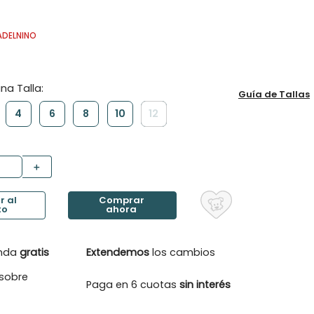
ADELNINO
Guía de Tallas
4
6
8
10
12
＋
enda
gratis
Extendemos
los cambios
sobre
Paga en 6 cuotas
sin interés