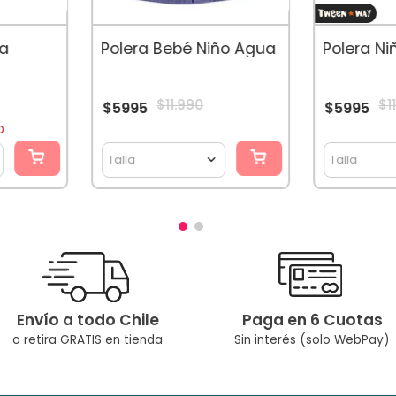
Su Crecimine
ña
Polera Bebé Niño Agua
Polera Ni
$
11
.
990
$
1
$
5995
$
5995
O
Talla
Talla
Envío a todo Chile
Paga en 6 Cuotas
o retira GRATIS en tienda
Sin interés (solo WebPay)