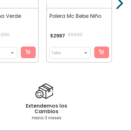
to. En Pillín, Nos Encanta Ser Niños!
$
2
ña Verde
Polera Mc Bebe Niño
1
.
990
$
9990
$
2997
Talla
Tal
Extendemos los
Cambios
Hasta 3 meses