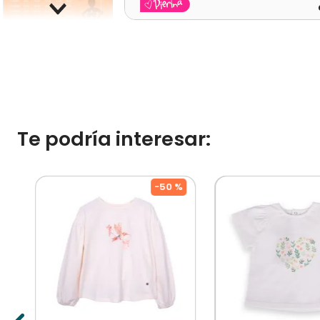
Te podría interesar:
%
-
50 %