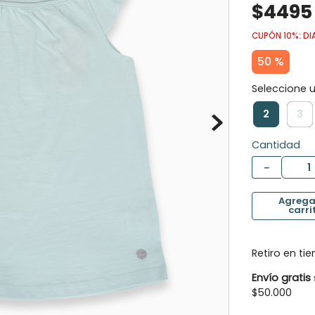
$
4495
10
.
botas agua
CUPÓN 10%: DI
50 %
2
3
Cantidad
－
Retiro en ti
Envío gratis
$50.000