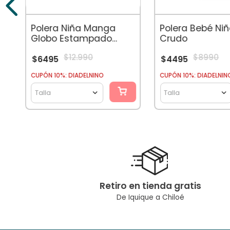
Polera Niña Manga
Polera Bebé Ni
Globo Estampado
Crudo
Colibrí Crudo
$
12
.
990
$
8990
$
6495
$
4495
CUPÓN 10%: DIADELNINO
CUPÓN 10%: DIADELNIN
Talla
Talla
Retiro en tienda gratis
De Iquique a Chiloé