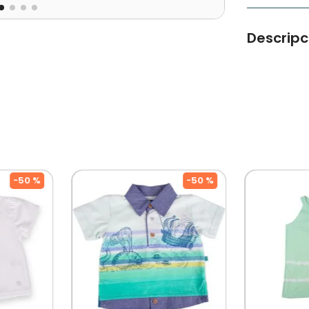
Descripc
Polera Man
movimiento 
Tipo de pro
Color: Agua
Ocasión: C
-
50 %
-
50 %
Composició
Modelo: PV
Temporada:
Cuidados: 
Por Separad
De Diseñado
Mercado, P