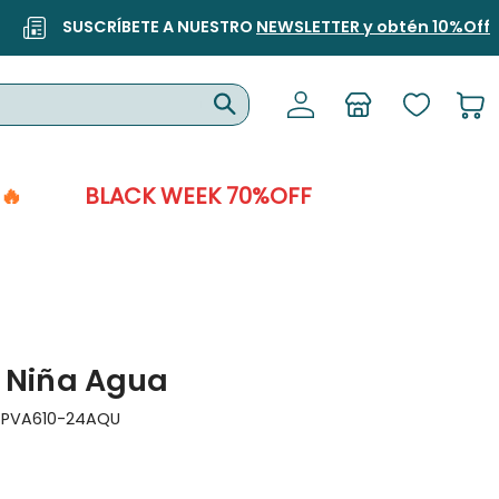
SUSCRÍBETE A NUESTRO
NEWSLETTER y obtén 10%Off
🔥
BLACK WEEK 70%OFF
a Niña Agua
:
PVA610-24AQU