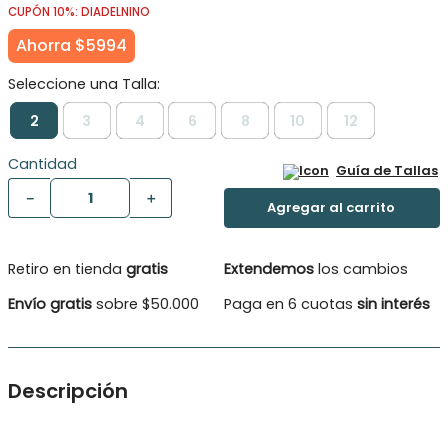
CUPÓN 10%: DIADELNINO
Ahorra
$
5994
2
3
4
6
8
10
12
Cantidad
Guía de Tallas
－
＋
Retiro en tienda
gratis
Extendemos
los cambios
Envío gratis
sobre $50.000
Paga en 6 cuotas
sin interés
Descripción
Polera Niña con amarra atrás, aplicación broderey en mangas
aplicaciones de hilo en artwork, fresca y linda para nuestras