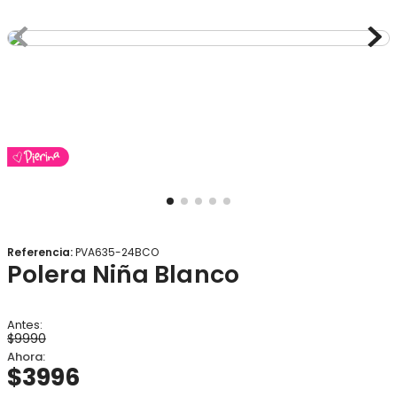
8
.
gorro
9
.
panty
10
.
botas agua
Referencia
:
PVA635-24BCO
Polera Niña Blanco
$
9990
$
3996