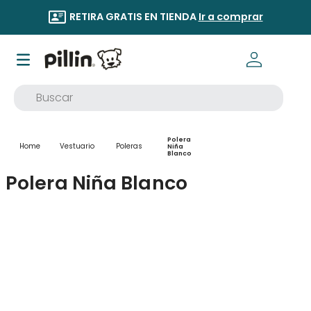
RETIRA GRATIS EN TIENDA
Ir a comprar
Buscar
TÉRMINOS MÁS BUSCADOS
Polera
1
.
buzo
Vestuario
Poleras
Niña
Blanco
2
.
osito
Polera Niña Blanco
3
.
pijama
4
.
poleron
5
.
body
6
.
zapatillas
7
.
vestidos