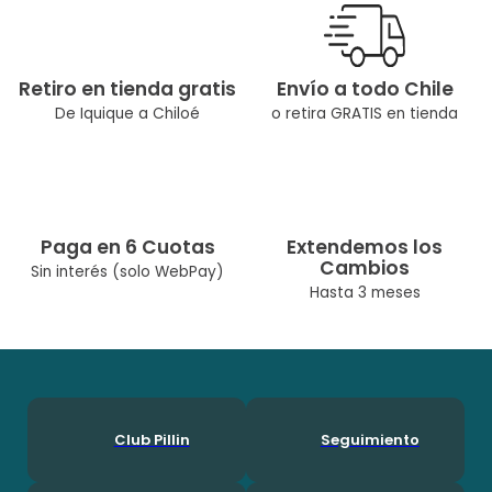
niñitas
Tipo de producto: Polera
Retiro en tienda gratis
Envío a todo Chile
Color: Blanco
De Iquique a Chiloé
o retira GRATIS en tienda
Ocasión: Casual
Composición: Algodón 97%, Spandex 3%
Modelo: PVA635-24BCO2
Paga en 6 Cuotas
Extendemos los
Cambios
Temporada: Primavera / Verano
Sin interés (solo WebPay)
Hasta 3 meses
Cuidados: Lavar A Máquina Max 30° C/No Usar Cloro/No Usar
Secadora/Lavar Por Separado O Con Colores
Similares|Diseñado Por Nuestro Equipo Chileno De
Diseñadoras. Pillín, Es Una Marca Chilena Con Más De 60 Años
En El Mercado, Por Lo Que Ha Podido Acompañar A Muchas
Generaciones Durante Su Crecimineto. En Pillín, Nos Encanta
Ser Niños!
Club Pillin
Seguimiento