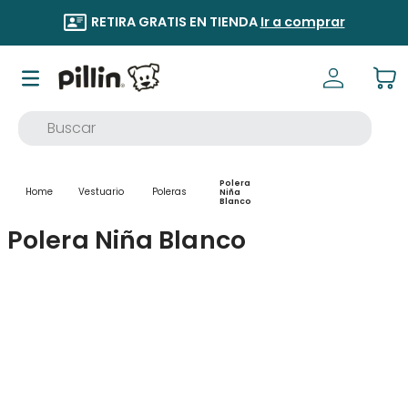
RETIRA GRATIS EN TIENDA
Ir a comprar
Buscar
TÉRMINOS MÁS BUSCADOS
Polera
1
.
buzo
Vestuario
Poleras
Niña
Blanco
2
.
osito
Polera Niña Blanco
3
.
poleron
4
.
pijama
5
.
body
6
.
vestidos
7
.
zapatillas