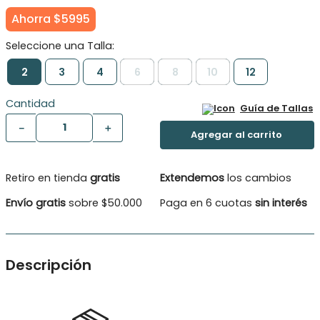
Ahorra
$
5995
2
3
4
6
8
10
12
Cantidad
Guía de Tallas
－
＋
Retiro en tienda
gratis
Extendemos
los cambios
Envío gratis
sobre $50.000
Paga en 6 cuotas
sin interés
Descripción
Veraniega polera sin mangas con originales tirantes con
nudos, además tiene un estampado frontal con folia
Tipo De Producuto: Polera