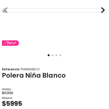
8
.
gorro
9
.
panty
10
.
vestido
Referencia
:
PVW660BCO
Polera Niña Blanco
$
11
.
990
$
5995