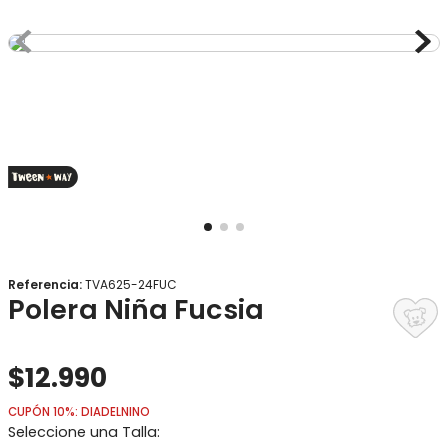
8
.
gorro
9
.
panty
10
.
calcetines
Referencia
:
TVA625-24FUC
Polera Niña Fucsia
$
12
.
990
CUPÓN 10%: DIADELNINO