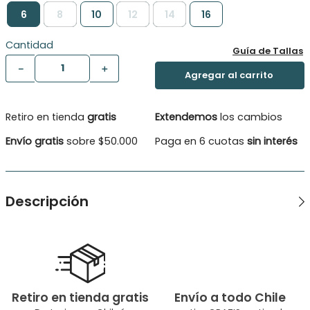
6
8
10
12
14
16
Cantidad
Guía de Tallas
－
＋
Retiro en tienda
gratis
Extendemos
los cambios
Envío gratis
sobre $50.000
Paga en 6 cuotas
sin interés
Descripción
Polera manga corta moda niña. Mangas con detalles calados.
Estampado frontal con aplicaciones de tachas metálicas.
Tipo de Producto: Polera
Género: Niña
Retiro en tienda gratis
Envío a todo Chile