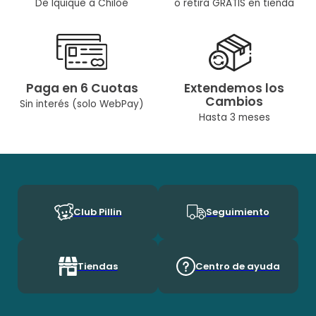
De Iquique a Chiloé
o retira GRATIS en tienda
Color: Fucsia
Ocasión: Casual
Composicíon: Algodón 100%
Paga en 6 Cuotas
Extendemos los
Temporada: Primavera / Verano
Cambios
Sin interés (solo WebPay)
Cuidados: Lavar A Máquina Max 30° C/No Usar Cloro/No Usar
Hasta 3 meses
Secadora/Lavar Por Separado O Con Colores Similares
Diseñado Por Nuestro Equipo Chileno De Diseñadoras. Pillín, Es
Una Marca Chilena Con Más De 60 Años En El Mercado, Por Lo
Que Ha Podido Acompañar A Muchas Generaciones Durante
Su Crecimineto. En Pillín, Nos Encanta Ser Niños!
Club Pillin
Seguimiento
Tiendas
Centro de ayuda