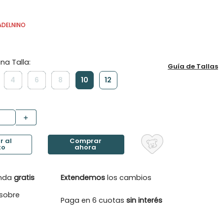
ADELNINO
Guía de Tallas
4
6
8
10
12
＋
enda
gratis
Extendemos
los cambios
sobre
Paga en 6 cuotas
sin interés