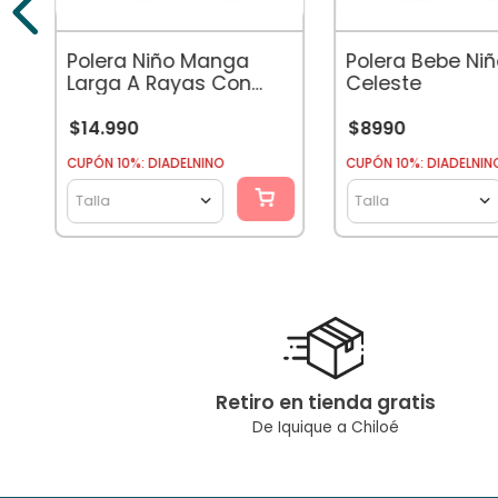
Polera Niño Manga
Polera Bebe Ni
Larga A Rayas Con
Celeste
Cuello Camisero Arena
$
14
.
990
$
8990
CUPÓN 10%: DIADELNINO
CUPÓN 10%: DIADELNIN
Talla
Talla
Retiro en tienda gratis
De Iquique a Chiloé