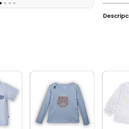
Descripc
Polera con
Tipo De Pro
Color: Gris 
Composició
Ocasión: C
Modelo: Pv
Temporadas
Cuidados: 
Por Separa
Diseñado Po
Chilena Co
A Muchas Ge
Niños!