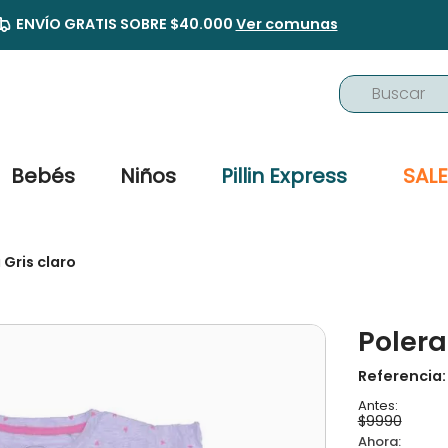
ENVÍO GRATIS SOBRE $40.000
Ver comunas
Buscar
TÉRMINOS MÁS BUSCADOS
1
.
buzo
Bebés
Niños
Pillin Express
SALE
2
.
osito
3
.
pijama
 Gris claro
4
.
poleron
5
.
body
Polera
6
.
zapatillas
7
.
vestidos
Referencia
8
.
gorro
$
9990
9
.
panty