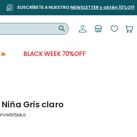
SUSCRÍBETE A NUESTRO
NEWSLETTER y obtén 10%Off
🔥
BLACK WEEK 70%OFF
 Niña Gris claro
:
PVW615MLG