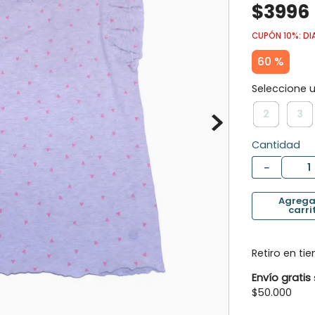
$
3996
10
.
botas agua
CUPÓN 10%: DI
60 %
2
3
Cantidad
－
Retiro en ti
Envío gratis
$50.000