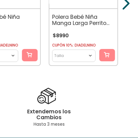
$
11
ebé Niña
Polera Bebé Niña
Manga Larga Perrito
Palo Rosa
$
8990
CUPÓ
IADELNINO
CUPÓN 10%: DIADELNINO
Tal
Talla
Extendemos los
Cambios
Hasta 3 meses