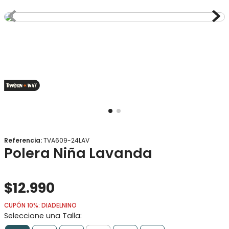
8
.
gorro
9
.
panty
10
.
calcetines
Referencia
:
TVA609-24LAV
Polera Niña Lavanda
$
12
.
990
CUPÓN 10%: DIADELNINO