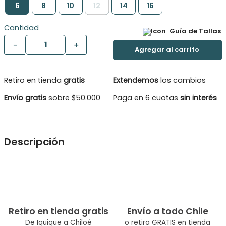
6
8
10
12
14
16
Cantidad
Guía de Tallas
－
＋
Retiro en tienda
gratis
Extendemos
los cambios
Envío gratis
sobre $50.000
Paga en 6 cuotas
sin interés
Descripción
Polera manga corta moda niña. Apliación con brillos y
aplicación a crochet, para un look más campestre. En dos
bellos colores para elegir
Tipo de Producto: Polera
Retiro en tienda gratis
Envío a todo Chile
Género: Niña
De Iquique a Chiloé
o retira GRATIS en tienda