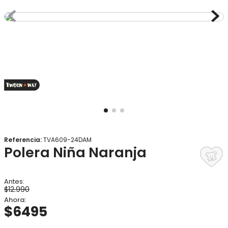
8
.
gorro
9
.
panty
10
.
botas agua
Referencia
:
TVA609-24DAM
Polera Niña Naranja
$
12
.
990
$
6495