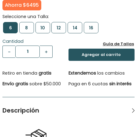
Ahorra
$
6495
6
8
10
12
14
16
Cantidad
Guía de Tallas
－
＋
Retiro en tienda
gratis
Extendemos
los cambios
Envío gratis
sobre $50.000
Paga en 6 cuotas
sin interés
Descripción
Polera manga corta moda niña. Apliación con brillos y
aplicación a crochet, para un look más campestre. En dos
bellos colores para elegir