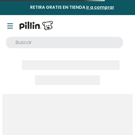
RETIRA GRATIS EN TIENDA
Ir a comprar
Buscar
TÉRMINOS MÁS BUSCADOS
1
.
buzo
2
.
osito
3
.
pijama
4
.
poleron
5
.
body
6
.
zapatillas
7
.
vestidos