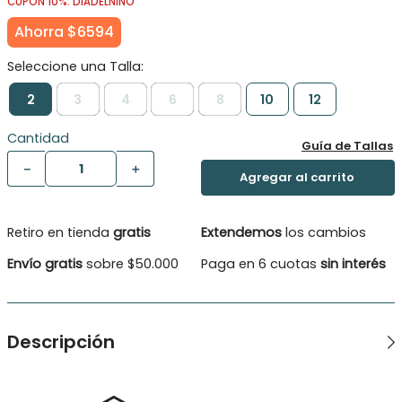
CUPÓN 10%: DIADELNINO
Ahorra
$
6594
2
3
4
6
8
10
12
Cantidad
Guía de Tallas
－
＋
Retiro en tienda
gratis
Extendemos
los cambios
Envío gratis
sobre $50.000
Paga en 6 cuotas
sin interés
Descripción