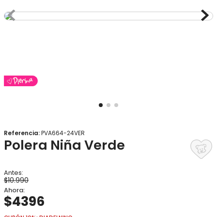
8
.
gorro
9
.
panty
10
.
botas agua
Referencia
:
PVA664-24VER
Polera Niña Verde
$
10
.
990
$
4396