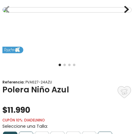
8
.
gorro
9
.
panty
10
.
botas agua
Referencia
:
PVA627-24AZU
Polera Niño Azul
$
11
.
990
CUPÓN 10%: DIADELNINO