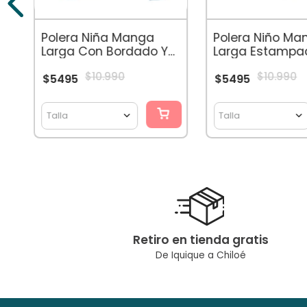
Polera Niña Manga
Polera Niño Ma
Larga Con Bordado Y
Larga Estampa
Perlas Aqua
Skater Celeste
$
10
.
990
$
10
.
990
$
5495
$
5495
Talla
Talla
Retiro en tienda gratis
De Iquique a Chiloé