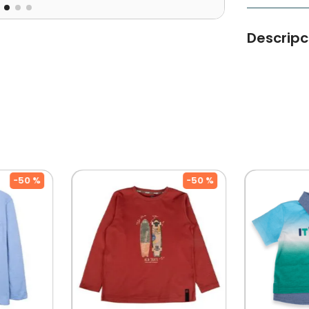
Descripc
Polera mang
tela.
Tipo de Pro
Género: Ni
Color: Nara
-
50 %
-
50 %
Ocasión: C
Composicío
Temporada:
Cuidados: 
Por Separa
Diseñado Po