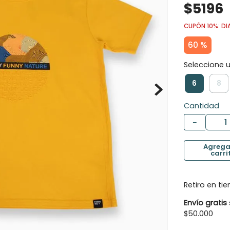
$
5196
10
.
panty
CUPÓN 10%: DI
60 %
6
8
Cantidad
－
Retiro en ti
Envío gratis
$50.000