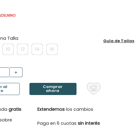
ADELNINO
Guía de Tallas
10
12
14
16
＋
enda
gratis
Extendemos
los cambios
sobre
Paga en 6 cuotas
sin interés