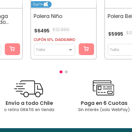
Chilena Co
A Muchas Ge
Niños!
nga
Polera Niño
Polera Be
do
$
12
.
990
$
6495
$
1
$
5995
CUPÓN 10%: DIADELNINO
Talla
Talla
Envío a todo Chile
Paga en 6 Cuotas
o retira GRATIS en tienda
Sin interés (solo WebPay)