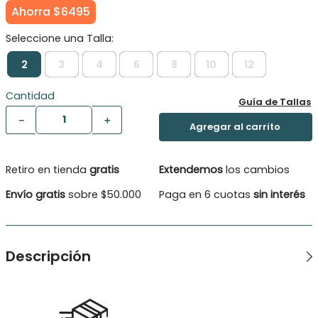
Ahorra
$
6495
2
3
4
6
8
10
12
Cantidad
Guía de Tallas
－
＋
Retiro en tienda
gratis
Extendemos
los cambios
Envío gratis
sobre $50.000
Paga en 6 cuotas
sin interés
Descripción
Polera para niños con dinosaurio T-Rex suena genial, con
colores vibrantes y divertidos que despertaran toda tu
atención