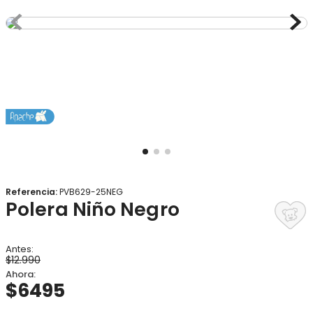
8
.
gorro
9
.
botas agua
10
.
panty
Referencia
:
PVB629-25NEG
Polera Niño Negro
$
12
.
990
$
6495