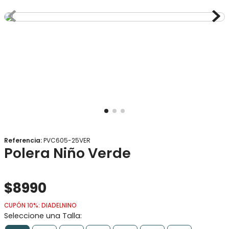
8
.
gorro
9
.
panty
10
.
calcetines
Referencia
:
PVC605-25VER
Polera Niño Verde
$
8990
CUPÓN 10%: DIADELNINO