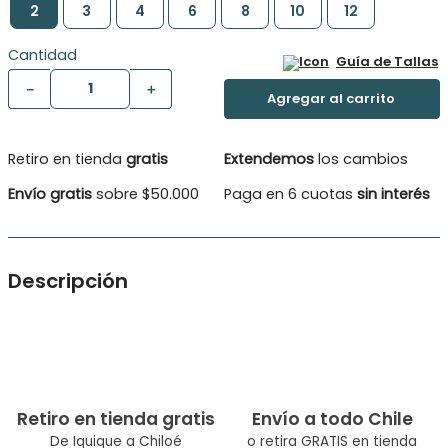
2
3
4
6
8
10
12
Cantidad
Guía de Tallas
－
＋
Retiro en tienda
gratis
Extendemos
los cambios
Envío gratis
sobre $50.000
Paga en 6 cuotas
sin interés
Descripción
Su tejido suave y ligero acaricia la piel, ofreciendo comodidad
en cada movimiento. El estampado frontal, lleno de colores
brillantes y divertidos, cuenta una historia que invita a la
imaginación.
Tipo de Producto: Polera
Color: Verde
Retiro en tienda gratis
Envío a todo Chile
Ocasión: Casual Composicion: Algodón 100.0%
De Iquique a Chiloé
o retira GRATIS en tienda