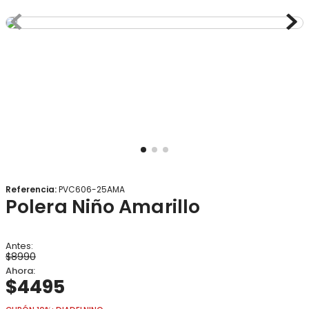
8
.
gorro
9
.
panty
10
.
botas agua
Referencia
:
PVC606-25AMA
Polera Niño Amarillo
$
8990
$
4495