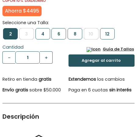
CUPÓN 10%: DIADELNINO
Ahorra
$
4495
2
3
4
6
8
10
12
Cantidad
Guía de Tallas
－
＋
Retiro en tienda
gratis
Extendemos
los cambios
Envío gratis
sobre $50.000
Paga en 6 cuotas
sin interés
Descripción
El pequeño bolsillo en el pecho añade un toque de sorpresa,
como un secreto que guarda sus tesoros. El estampado