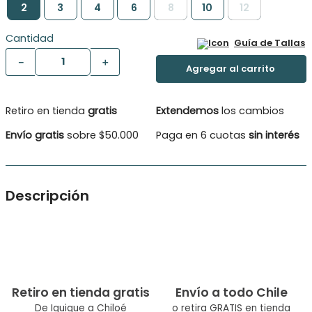
2
3
4
6
8
10
12
Cantidad
Guía de Tallas
－
＋
Retiro en tienda
gratis
Extendemos
los cambios
Envío gratis
sobre $50.000
Paga en 6 cuotas
sin interés
Descripción
El pequeño bolsillo en el pecho añade un toque de sorpresa,
como un secreto que guarda sus tesoros. El estampado
discreto, aporta un encanto sutil que resalta la personalidad
del niño sin ser abrumador.
Tipo de Producto: Polera
Color: Coral
Retiro en tienda gratis
Envío a todo Chile
Ocasión: Casual Composicion: Algodón 100.0%
De Iquique a Chiloé
o retira GRATIS en tienda