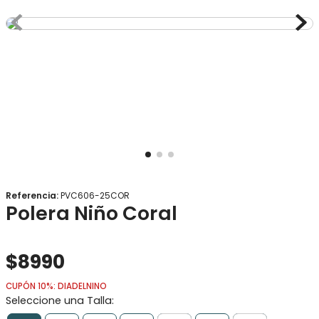
8
.
gorro
9
.
panty
10
.
calcetines
Referencia
:
PVC606-25COR
Polera Niño Coral
$
8990
CUPÓN 10%: DIADELNINO